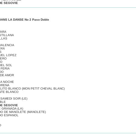
DE SEGOVIE
ANS LA DANSE No 2 Paso Doble
TARA
STILLANA
LLAS
VALENCIA
TAN
S
UEL LOPEZ
PERO
GO
DEL SOL
 FERIA
DO
DE AMOR
LA NOCHE
ORENA
LLITO BLANCO (MON PETIT CHEVAL BLANC)
NTE BLANCO
SAMEDI SOIR (LE)
BLE
DE SEGOVIE
 GRANADA (LA)
O DE MANOLETE (MANOLETE)
DO ESPANOL
O