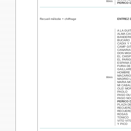
titres
PERICO 
Recueil mélodie + chiffrage
ENTREZ D
A LA GUI
ALMA CA
BANDERI
BUCARO
CADIX Y 
CAMP GI
CANARIA
DON MIG
EL CHIS
EL PARI
ESPANA 
FURIA DE
GAILLAR
HOMBRE 
MACARIO
titres
MADRID 
MARIA M
MI CABA
OLE! MO
PAOLO
PASO DU 
PASO NO
PERICO 
PLAZA DE
RECUERD
RECUER
ROSAS
TONICO
VITO VIT
Y PICO