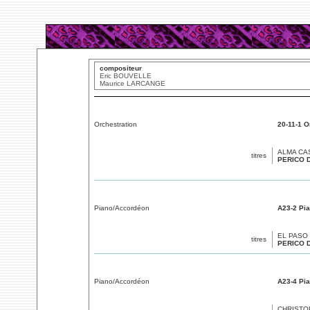
compositeur
Eric BOUVELLE
Maurice LARCANGE
Orchestration
20-11-1 O
ALMA CA
titres
PERICO 
Piano/Accordéon
A23-2 Pi
EL PASO
titres
PERICO 
Piano/Accordéon
A23-4 Pi
CHRISTO