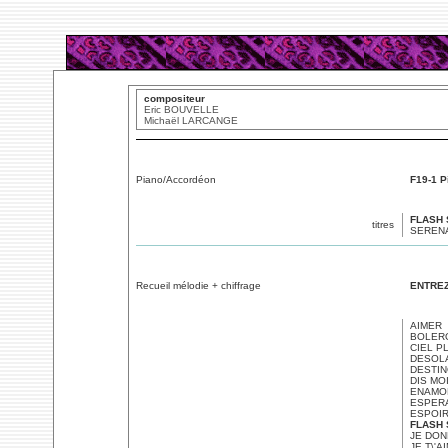
compositeur
Eric BOUVELLE
Michaël LARCANGE
Piano/Accordéon
F19-1 P
FLASH
titres
SERENA
Recueil mélodie + chiffrage
ENTREZ
AIMER
BOLER
CIEL P
DESOLA
DESTI
DIS MO
ENAMOR
ESPERA
ESPOIR
FLASH
JE DON
JE T\'A