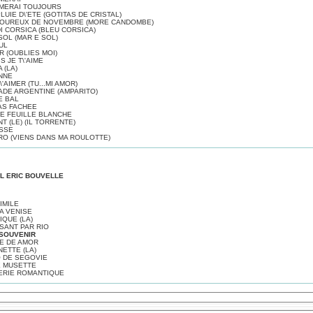
AIMERAI TOUJOURS
PLUIE D\'ETE (GOTITAS DE CRISTAL)
MOUREUX DE NOVEMBRE (MORE CANDOMBE)
I CORSICA (BLEU CORSICA)
SOL (MAR E SOL)
UL
R (OUBLIES MOI)
S JE T\'AIME
 (LA)
NNE
'AIMER (TU...MI AMOR)
DE ARGENTINE (AMPARITO)
E BAL
AS FACHEE
E FEUILLE BLANCHE
T (LE) (IL TORRENTE)
SSE
O (VIENS DANS MA ROULOTTE)
L ERIC BOUVELLE
IMILE
 A VENISE
IQUE (LA)
SANT PAR RIO
 SOUVENIR
E DE AMOR
ETTE (LA)
 DE SEGOVIE
E MUSETTE
ERIE ROMANTIQUE