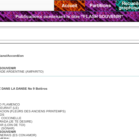
Publications contenant le titre "FLASH SOUVENIR"
iano/Accordéon
 SOUVENIR
DE ARGENTINE (AMPARITO)
 DANS LA DANSE No 9 Boléros
O FLAMENCO
LEURAIT (LE)
CION (FLEURS DES ANCIENS PRINTEMPS)
NOS
I COCCINELLE
ADA (JE TE DESIRE)
R (LOIN DE TOI)
 (SONAR)
 SOUVENIR
NERAIS (ES CON AMOR)
IMERAI