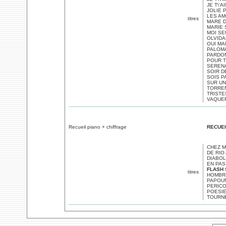
JE T\'
JOLIE 
LES A
titres
MARE D
MARIE 
MOI SE
OLVIDA
OUI MAI
PALOMA
PARDO
POUR T\
SERENA
SOIR D
SOIS P
SUR UN
TORREN
TRISTE
VAQUER
Recueil piano + chiffrage
RECUEI
CHEZ M
DE RIO
DIABOL
EN PAS
FLASH
titres
HOMBR
PAPOUN
PERICO
POESI
TOURN